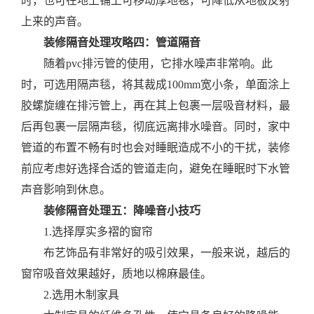
时，也可在地上铺上可移动厚地毯，可降低从地板反射
上来的声音。
装修隔音处理攻略四：管道隔音
随着pvc排污管的使用，它排水噪声非常响。此
时，可选用隔声毯，将其裁成100mm宽小条，单面涂上
胶螺旋缠在排污管上，再在其上包裹一层吸音材料，最
后再包裹一层隔声毯，彻底远离排水噪音。同时，家中
管道的布置不畅有时也会对睡眠造成不小的干扰，装修
前应考虑好选择合适的管道走向，避免在睡眠时下水管
声音影响到休息。
装修隔音处理五：降噪音小技巧
1.选择厚实多褶的窗帘
布艺饰品有非常好的吸引效果，一般来说，越后的
窗帘吸音效果越好，质地以棉麻最佳。
2.选用木制家具